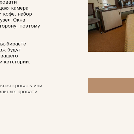
кровати
аяя камера,
и кофе, набор
узел. Окна
торону, поэтому
 выбираете
аж будут
 вашего
и категории.
льная кровать или
альных кровати