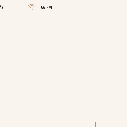
М/
WI-FI