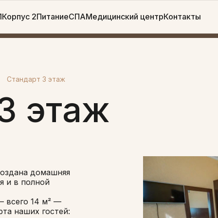
1
Корпус 2
Питание
СПА
Медицинский центр
Контакты
Стандарт 3 этаж
3 этаж
создана домашняя
я и в полной
 всего 14 м² —
рта наших гостей: