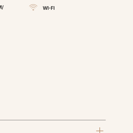
М/
WI-FI