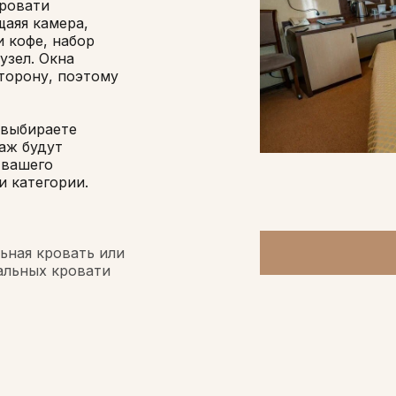
кровати
аяя камера,
и кофе, набор
узел. Окна
торону, поэтому
 выбираете
аж будут
 вашего
и категории.
льная кровать или
альных кровати