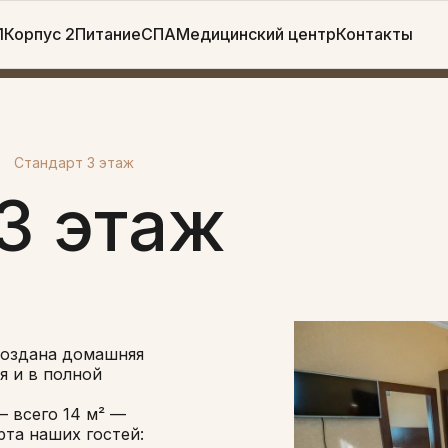
1
Корпус 2
Питание
СПА
Медицинский центр
Контакты
Стандарт 3 этаж
3 этаж
создана домашняя
я и в полной
 всего 14 м² —
рта наших гостей: