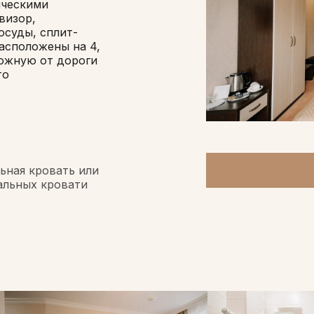
ическими
визор,
осуды, сплит-
расположены на 4,
ложную от дороги
то
льная кровать или
альных кровати