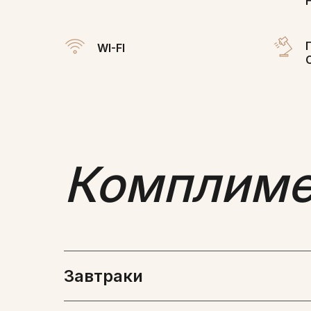
WI-FI
Комплимен
Завтраки