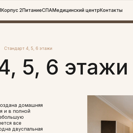
1
Корпус 2
Питание
СПА
Медицинский центр
Контакты
Стандарт 4, 5, 6 этажи
4, 5, 6 этажи
создана домашняя
я и в полной
небольшую
еется все
одна двуспальная