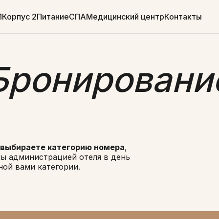
1
Корпус 2
Питание
СПА
Медицинский центр
Контакты
Бронировани
 выбираете категорию номера
,
ны администрацией отеля в день
ной вами категории.