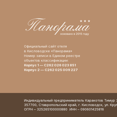
Официальный сайт отеля
в Кисловодске «Панорама»
Номер записи в Едином реестре
объектов классификации:
Корпус 1 — С262 026 023 851
Корпус 2 — С262 025 009 227
Индивидуальный предприниматель Каракотов Тимур
357700, Ставропольский край, г. Кисловодск, ул. Кр
ОГРН – 325265100000880 ИНН – 090601425816